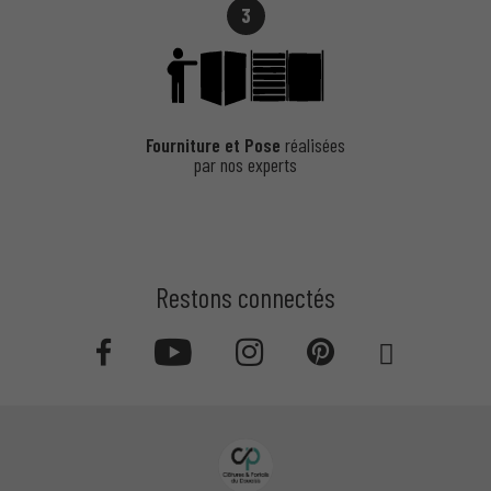
3
Pourquoi Choisir un Portillon
Barreaudage Oblique ?
Fourniture et Pose
réalisées
par nos experts
Le portillon barreaudage oblique se distingue par son design incliné,
qui apporte une touche contemporaine et élégante à votre entrée.
Avantages :
Restons connectés
Design moderne et unique.
S’intègre harmonieusement à tout type de clôture.
Sécurité assurée grâce à des matériaux robustes.
Parfait pour ceux qui recherchent une solution à la fois esthétique
et fonctionnelle.