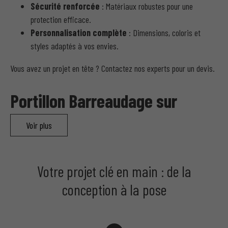
Sécurité renforcée
: Matériaux robustes pour une
protection efficace.
Personnalisation complète
: Dimensions, coloris et
styles adaptés à vos envies.
Vous avez un projet en tête ? Contactez nos experts pour un devis.
Portillon Barreaudage sur
Mesure – Une Solution
Voir plus
Personnalisée
Votre projet clé en main : de la
conception à la pose
Pourquoi Opter pour un Portillon
Barreaudage sur Mesure ?