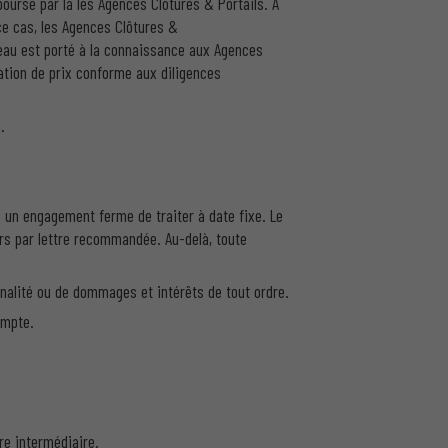
mboursé par la les Agences Clôtures & Portails. À
ce cas, les Agences Clôtures &
veau est porté à la connaissance aux Agences
ation de prix conforme aux diligences
.
s un engagement ferme de traiter à date fixe. Le
urs par lettre recommandée. Au-delà, toute
énalité ou de dommages et intérêts de tout ordre.
ompte.
re intermédiaire.