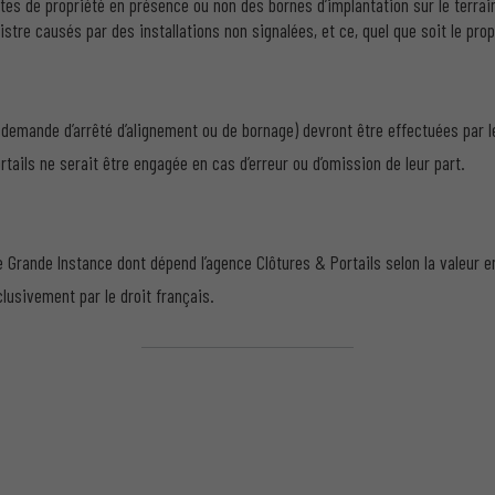
ites de propriété en présence ou non des bornes d’implantation sur le terra
tre causés par des installations non signalées, et ce, quel que soit le propri
 demande d’arrêté d’alignement ou de bornage) devront être effectuées par le
tails ne serait être engagée en cas d’erreur ou d’omission de leur part.
e Grande Instance dont dépend l’agence Clôtures & Portails selon la valeur e
clusivement par le droit français.