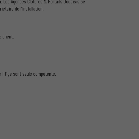
in. Les Agences Clôtures & Portails Douaisis se
étaire de l’installation.
 client.
n litige sont seuls compétents.