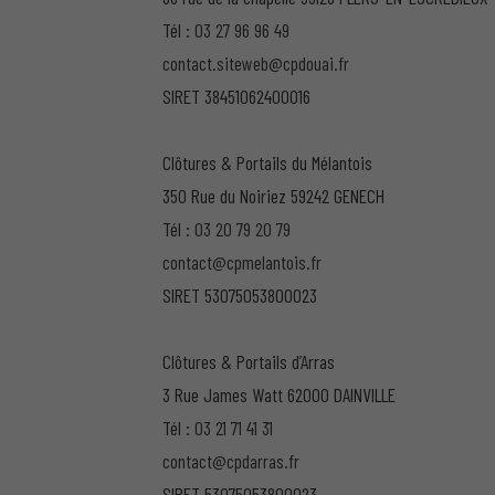
Tél :
03 27 96 96 49
contact.siteweb@cpdouai.fr
SIRET 38451062400016
Clôtures & Portails du Mélantois
350 Rue du Noiriez 59242 GENECH
Tél :
03 20 79 20 79
contact@cpmelantois.fr
SIRET 53075053800023
Clôtures & Portails d’Arras
3 Rue James Watt 62000 DAINVILLE
Tél :
03 21 71 41 31
contact@cpdarras.fr
SIRET 53075053800023