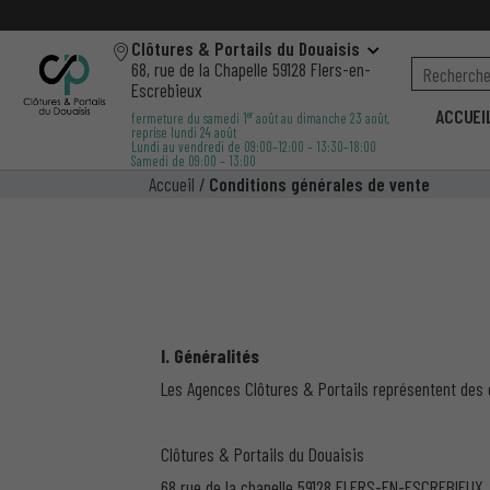
Clôtures & Portails du Douaisis
68, rue de la Chapelle 59128 Flers-en-
Escrebieux
ACCUEI
er
fermeture du samedi 1
août au dimanche 23 août,
reprise lundi 24 août
Lundi au vendredi de 09:00–12:00 – 13:30–18:00
Samedi de 09:00 – 13:00
Accueil
/
Conditions générales de vente
I. Généralités
Les Agences Clôtures & Portails représentent des en
Clôtures & Portails du Douaisis
68 rue de la chapelle 59128 FLERS-EN-ESCREBIEUX