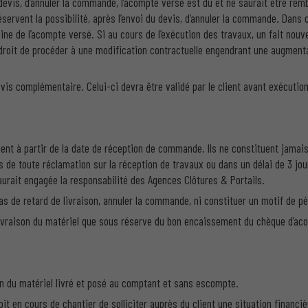
du devis, d’annuler la commande, l’acompte versé est dû et ne saurait être re
servent la possibilité, après l’envoi du devis, d’annuler la commande. Dans 
ne de l’acompte versé. Si au cours de l’exécution des travaux, un fait nou
e droit de procéder à une modification contractuelle engendrant une augment
vis complémentaire. Celui-ci devra être validé par le client avant exécution
ndent à partir de la date de réception de commande. Ils ne constituent jamai
ls de toute réclamation sur la réception de travaux ou dans un délai de 3 jo
ait engagée la responsabilité des Agences Clôtures & Portails.
as de retard de livraison, annuler la commande, ni constituer un motif de p
livraison du matériel que sous réserve du bon encaissement du chèque d’ac
on du matériel livré et posé au comptant et sans escompte.
it en cours de chantier de solliciter auprès du client une situation financiè