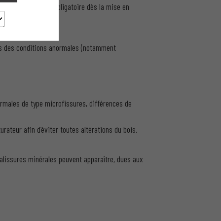
ives annuelles est obligatoire dès la mise en
rvenir.
dans des conditions anormales (notamment
ormales de type microfissures, différences de
rateur afin d’éviter toutes altérations du bois.
salissures minérales peuvent apparaître, dues aux