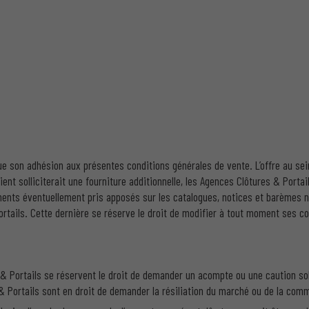
que son adhésion aux présentes conditions générales de vente. L’offre au sein 
lient solliciterait une fourniture additionnelle, les Agences Clôtures & Portai
ents éventuellement pris apposés sur les catalogues, notices et barèmes ne
tails. Cette dernière se réserve le droit de modifier à tout moment ses con
& Portails se réservent le droit de demander un acompte ou une caution sol
 Portails sont en droit de demander la résiliation du marché ou de la com