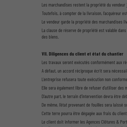
Les marchandises restent la propriété du vendeur j
Toutefois, à compter de la livraison, l’acquéreur 
Le vendeur garde la propriété des marchandises liv
La clause de réserve de propriété est valable dans
des biens.
VII. Diligences du client et état du chantier
Les travaux seront exécutés conformément aux règl
A défaut, un accord réciproque écrit sera nécessai
L’entreprise refusera toute exécution non conforme 
Elle sera également libre de refuser d’utiliser des 
D’autre part, le terrain d’intervention devra être 
De même, l’état provenant de fouilles sera laissé s
Cette terre pourra être dégagée aux frais du client
Le client doit informer les Agences Clôtures & Port