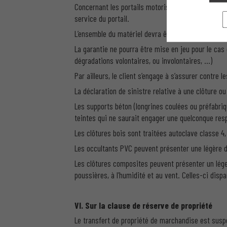
Concernant les portails motorisés à usage collecti
service du portail.
L’ensemble du matériel devra être nettoyé régulière
La garantie ne pourra être mise en jeu pour le cas
dégradations volontaires, ou involontaires, …)
Par ailleurs, le client s’engage à s’assurer contre 
La déclaration de sinistre relative à une clôture ou
Les supports béton (longrines coulées ou préfabri
teintes qui ne saurait engager une quelconque res
Les clôtures bois sont traitées autoclave classe 4
Les occultants PVC peuvent présenter une légère d
Les clôtures composites peuvent présenter un lége
poussières, à l’humidité et au vent. Celles-ci dispar
VI. Sur la clause de réserve de propriété
Le transfert de propriété de marchandise est suspe