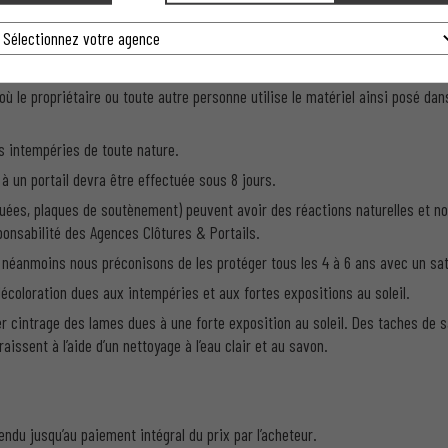
f, la souscription d’un contrat de maintenance comportant 2 visites prévent
ment par le client et au moins 1 fois par an pour que la garantie puisse inte
 où le propriétaire ou toute autre personne utilise le matériel ainsi posé 
les intempéries de toute nature.
 à un portail devra être effectuée sous 8 jours.
quées, plaques de soutènement) peuvent avoir des réactions naturelles et n
ponsabilité des Agences Clôtures & Portails.
, néanmoins nous préconisons de les protéger tous les 4 à 6 ans avec un satu
écoloration dues aux intempéries et aux fortes expositions au soleil.
r cintrage des lames dues à une forte exposition au soleil. Des taches de 
aissent à l’aide d’un nettoyage à l’eau clair et au savon.
ndu jusqu’au paiement intégral du prix par l’acheteur.