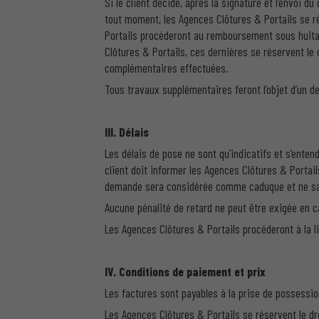
Si le client décide, après la signature et l’envoi 
tout moment, les Agences Clôtures & Portails se ré
Portails procéderont au remboursement sous huitai
Clôtures & Portails, ces dernières se réservent l
complémentaires effectuées.
Tous travaux supplémentaires feront l’objet d’un de
III. Délais
Les délais de pose ne sont qu’indicatifs et s’ente
client doit informer les Agences Clôtures & Portai
demande sera considérée comme caduque et ne saur
Aucune pénalité de retard ne peut être exigée en c
Les Agences Clôtures & Portails procéderont à la 
IV. Conditions de paiement et prix
Les factures sont payables à la prise de possessi
Les Agences Clôtures & Portails se réservent le dro