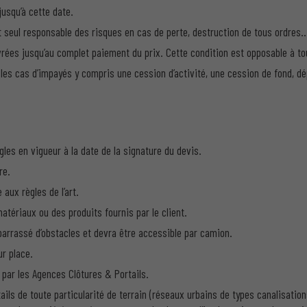
usqu’à cette date.
est seul responsable des risques en cas de perte, destruction de tous ordres
rées jusqu’au complet paiement du prix. Cette condition est opposable à tous
 les cas d’impayés y compris une cession d’activité, une cession de fond, dé
es en vigueur à la date de la signature du devis.
re.
aux règles de l’art.
matériaux ou des produits fournis par le client.
débarrassé d’obstacles et devra être accessible par camion.
ur place.
 par les Agences Clôtures & Portails.
ails de toute particularité de terrain (réseaux urbains de types canalisations