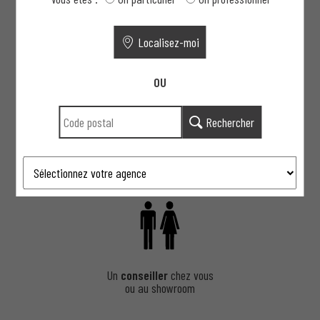
Localisez-moi
OU
Votre projet clé en main : de la
conception à la pose
Rechercher
1
Un
conseiller
chez vous
ou au showroom