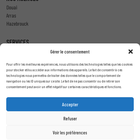
Douai
Arras
Hazebrouck
SERVICES
Gérer le consentement
Particulier – Ma demande de devis
Pour offrir les meilleures expériences, nous utilisons des technologies telles que les cookies
Professionnel – J’ai besoin d’un devis
pour stocker et/ou accéder aux informations des appareils. Le fait de consentir à ces
technologies nous permettra de traiter des données telles que le comportement de
Nous écrire
navigation ou les ID uniques sur ce site. Le fait de ne pas consentir ou de retirer son
Recrutement
consentement peut avoir un effet négatif sur certaines caractéristiques et fonctions.
INFORMATIONS LÉGALES
Accepter
Mentions légales
Refuser
Conditions générales de vente
Politique de confidentialité
Voir les préférences