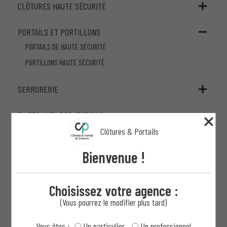
CLÔTURES HAUTE SÉCURITÉ
PORTAILS ET PORTILLONS
PORTAILS DE HAUTE SÉCURITÉ
PORTILLONS HAUTE SÉCURITÉ
SERRURERIE
FILETS ANTI-PROJECTIONS
Clôtures & Portails
FILINS ANTI-HÉLICOPTÈRES
Bienvenue !
MÂTS
Choisissez votre agence :
BARRIÈRES LEVANTES
(Vous pourrez le modifier plus tard)
BORNES ET POTELETS H
Vous êtes :
Un particulier
Un professionnel