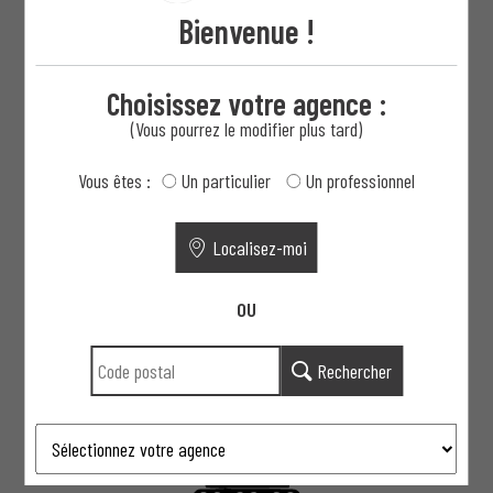
Votre projet clé en main : de la
Bienvenue !
conception à la pose
Choisissez votre agence :
(Vous pourrez le modifier plus tard)
1
Vous êtes :
Un particulier
Un professionnel
Localisez-moi
Un
conseiller
chez vous
OU
ou au showroom
Rechercher
2