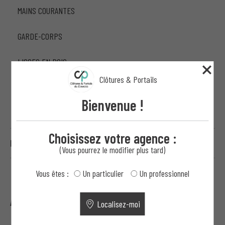
MAINS COURANTES
GARDE-CORPS
LISSES EN BOIS
Clôtures & Portails
PRÉPARATION DE TERRAINS PROFESSIONNELS
Bienvenue !
CONTRÔLE D'ACCÈS ET MOTORISATION
Choisissez votre agence :
HAUTE SÉCURITÉ
(Vous pourrez le modifier plus tard)
Vous êtes :
Un particulier
Un professionnel
Avantages d’un Portillon Tôlé
Localisez-moi