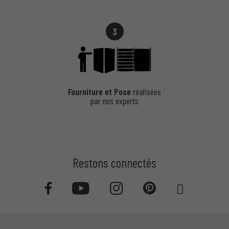
Praticité
3
Les potelets amovibles permettent une gestion flexible des accès
en fonction des besoins.
Fourniture et Pose
réalisées
Avantages :
par nos experts
Faciles à retirer ou replacer selon les situations.
Sécurisation temporaire des zones.
Design moderne et fonctionnel.
Restons connectés
Parfait pour les zones nécessitant un contrôle d’accès variable.
Barrières Anti-Stationnement –
Délimitation et Protection