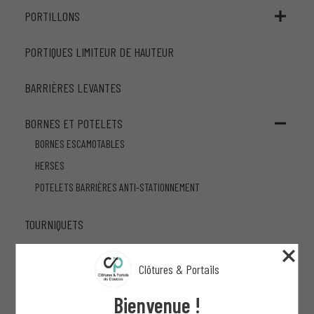
PORTILLONS
PORTIQUES LIMITEUR DE HAUTEUR
BARRIÈRES LEVANTES
BORNES ET POTELETS
BORNES ESCAMOTABLES
HERSES
POTELETS BARRIÈRES ANTI-STATIONNEMENT
TOURNIQUETS
PARE-BALLONS ET PARE-GOLF
Clôtures & Portails
MULTI-SPORTS
Bienvenue !