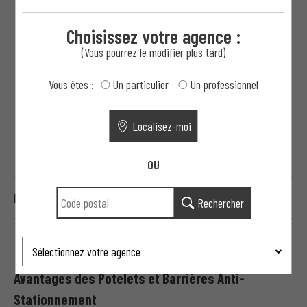
MAINS COURANTES
Choisissez votre agence :
(Vous pourrez le modifier plus tard)
GARDE-CORPS
Vous êtes :
Un particulier
Un professionnel
LISSES EN BOIS
PRÉPARATION DE TERRAINS PROFESSIONNELS
Localisez-moi
CONTRÔLE D'ACCÈS ET MOTORISATION
OU
HAUTE SÉCURITÉ
Rechercher
Avantages des Potelets et Barrières Anti-
Stationnement