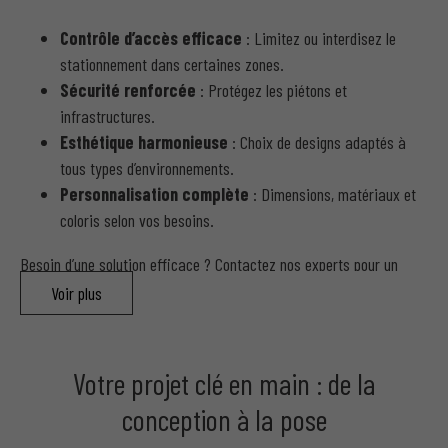
Contrôle d’accès efficace
: Limitez ou interdisez le
stationnement dans certaines zones.
Sécurité renforcée
: Protégez les piétons et
infrastructures.
Esthétique harmonieuse
: Choix de designs adaptés à
tous types d’environnements.
Personnalisation complète
: Dimensions, matériaux et
coloris selon vos besoins.
Besoin d’une solution efficace ? Contactez nos experts pour un
devis.
Voir plus
Nos Types de Potelets et
Votre projet clé en main : de la
Barrières Anti-Stationnement
conception à la pose