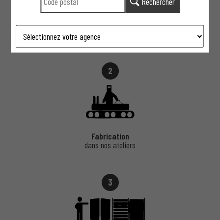
Rechercher
Un
conseiller
chez vous
ou au showroom
2
Fabrication
dans nos ateliers
3