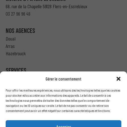
68, rue de la Chapelle 59128 Flers-en-Escrebieux
03 27 96 96 49
NOS AGENCES
Douai
Arras
Hazebrouck
SERVICES
Gérer le consentement
Particulier – Ma demande de devis
Pour offrir les meilleures expériences, nous utilisons des technologies telles que les cookies
Professionnel – J’ai besoin d’un devis
pour stocker et/ou accéder aux informations des appareils. Le fait de consentir à ces
technologies nous permettra de traiter des données telles que le comportement de
Nous écrire
navigation ou les ID uniques sur ce site. Le fait de ne pas consentir ou de retirer son
Recrutement
consentement peut avoir un effet négatif sur certaines caractéristiques et fonctions.
Accepter