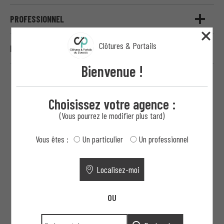
PROFESSIONNEL
Clôtures & Portails
HAUTE SÉCURITÉ
Bienvenue !
Choisissez votre agence :
(Vous pourrez le modifier plus tard)
Votre projet clé en main : de la
conception à la pose
Vous êtes :
Un particulier
Un professionnel
Localisez-moi
1
OU