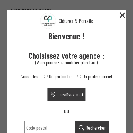
BARRIÈRES LEVANTES
Clôtures & Portails
BORNES ET POTELETS
Bienvenue !
TOURNIQUETS
Choisissez votre agence :
PARE-BALLONS ET PARE-GOLF
(Vous pourrez le modifier plus tard)
MULTI-SPORTS
Vous êtes :
Un particulier
Un professionnel
MAINS COURANTES
Localisez-moi
GARDE-CORPS
OU
LISSES EN BOIS
Rechercher
PRÉPARATION DE TERRAINS PROFESSIONNELS