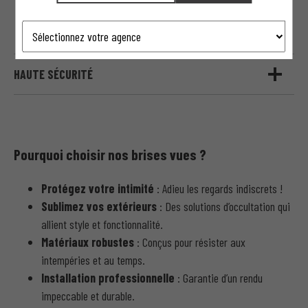
CONTRÔLE D'ACCÈS ET MOTORISATION
HAUTE SÉCURITÉ
Pourquoi choisir nos brises vues ?
Protégez votre intimité
: Adieu les regards indiscrets !
Sublimez vos extérieurs
: Des solutions d’occultation qui
allient style et fonctionnalité.
Matériaux robustes
: Conçus pour résister aux
intempéries et au temps.
Installation professionnelle
: Garantie d’un rendu
impeccable et durable.