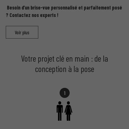
Besoin d’un brise-vue personnalisé et parfaitement posé
? Contactez nos experts !
Nos solutions d’occultation pour
Voir plus
clôtures et grillages
Votre projet clé en main : de la
conception à la pose
Brise vue en lames PVC – Simplicité et efficacité
Le
brise vue en lames PVC
est une option économique et
pratique pour une
occultation
optimale.
1
Facile à entretenir
: Un simple coup d’éponge suffit.
Haute résistance
: Protégé contre les UV et les
intempéries.
Installation rapide
: Parfait pour les grillages rigides.