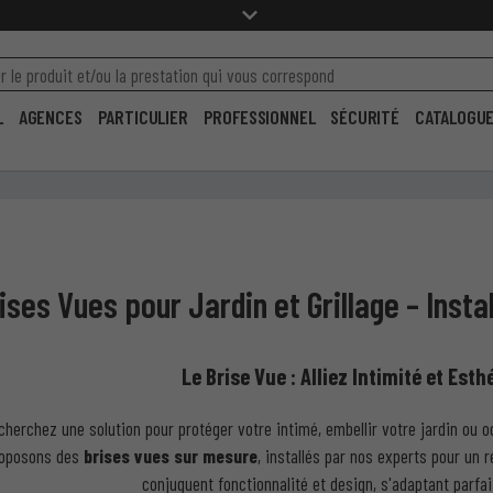
L
AGENCES
PARTICULIER
PROFESSIONNEL
SÉCURITÉ
CATALOGU
ises Vues pour Jardin et Grillage – Insta
Le Brise Vue : Alliez Intimité et Est
cherchez une solution pour protéger votre intimé, embellir votre jardin ou o
roposons des
brises vues sur mesure
, installés par nos experts pour un 
conjuguent fonctionnalité et design, s'adaptant parfa