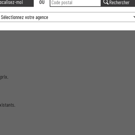
ocalisez-moi
OU
Rechercher
1
2
prix.
xistants.