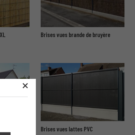
 XL
Brises vues brande de bruyère
C BERMUDES
Brises vues lattes PVC