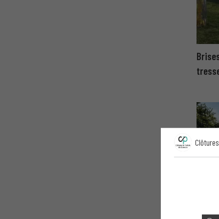
Brise
tress
Clôtures
Brises