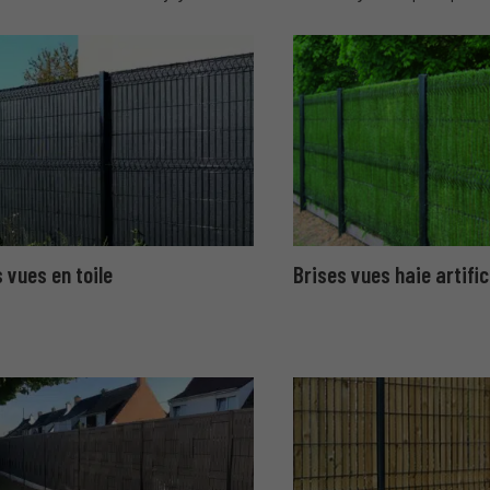
 vues en toile
Brises vues haie artific