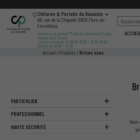
Clôtures & Portails du Douaisis
68, rue de la Chapelle 59128 Flers-en-
Escrebieux
ACCUEI
er
fermeture du samedi 1
août au dimanche 23 août,
reprise lundi 24 août
Lundi au vendredi de 09:00–12:00 – 13:30–18:00
Samedi de 09:00 – 13:00
Accueil
/
Produits
/
Brises vues
Br
PARTICULIER
PROFESSIONNEL
Vous 
HAUTE SÉCURITÉ
p