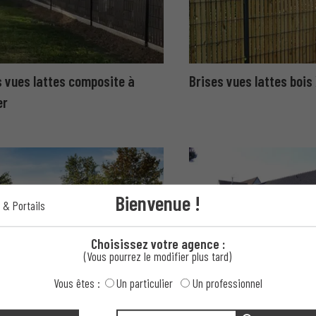
s vues lattes composite à
Brises vues lattes bois
er
Bienvenue !
 & Portails
Choisissez votre agence :
(Vous pourrez le modifier plus tard)
Vous êtes :
Un particulier
Un professionnel
 vues haie artificielle
Brises vues lattes PV