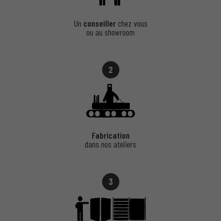
Portillon Semi-Opaque en Aluminium – Sobriété et
Modernité
Un
conseiller
chez vous
ou au showroom
Ce portillon associe esthétisme et fonctionnalité, parfait pour ceux
qui recherchent une entrée élégante et discrète.
2
Avantages
:
Matériau léger et solide
: Une durabilité sans
compromis.
Entretien minimal
: Un simple nettoyage suffit.
Polyvalence
: Adaptable à tout type de clôture ou
Fabrication
portail.
dans nos ateliers
Contactez-nous
pour plus d’informations ou un devis
personnalisé.
3
Portillons sur Mesure – Adaptez Votre Portail à Vos
Besoins