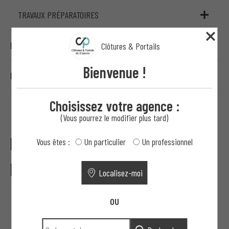
TRAVAUX PRÉPARATOIRES
PROFESSIONNEL
Clôtures & Portails
Bienvenue !
HAUTE SÉCURITÉ
Choisissez votre agence :
(Vous pourrez le modifier plus tard)
Les Avantages de Nos Portillons
Vous êtes :
Un particulier
Un professionnel
Inédits en Aluminium
Localisez-moi
OU
Design élégant et contemporain
: Idéal pour sublimer
vos extérieurs.