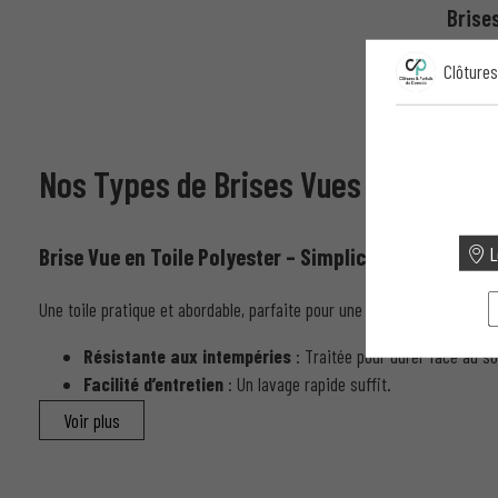
Brises
Clôtures
Nos Types de Brises Vues en Toile
L
Brise Vue en Toile Polyester – Simplicité et Efficacit
Une toile pratique et abordable, parfaite pour une occultation légère.
Résistante aux intempéries
: Traitée pour durer face au sole
Facilité d’entretien
: Un lavage rapide suffit.
Adaptée à tous les espaces extérieurs
.
Voir plus
Envie d’une solution pratique ? Le polyester est fait pour