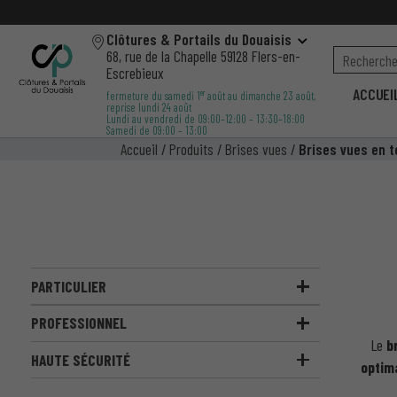
Clôtures & Portails du Douaisis
68, rue de la Chapelle 59128 Flers-en-
Escrebieux
ACCUEI
er
fermeture du samedi 1
août au dimanche 23 août,
reprise lundi 24 août
Lundi au vendredi de 09:00–12:00 – 13:30–18:00
Samedi de 09:00 – 13:00
Accueil
/
Produits
/
Brises vues
/
Brises vues en t
PARTICULIER
PROFESSIONNEL
Le
b
HAUTE SÉCURITÉ
optim