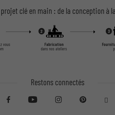
reté
 projet clé en main : de la conception à l
2
3
t passer la lumière.
z vous
Fabrication
Fournit
oom
dans nos ateliers
p
le microperforée.
ice de l’Occultation
Restons connectés
trêmes.
xposés au vent.
tions.
tection durable.