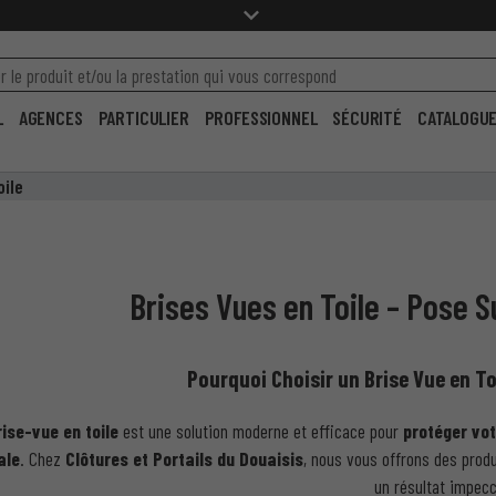
L
AGENCES
PARTICULIER
PROFESSIONNEL
SÉCURITÉ
CATALOGU
oile
Brises Vues en Toile – Pose S
Pourquoi Choisir un Brise Vue en To
rise-vue en toile
est une solution moderne et efficace pour
protéger vot
ale
. Chez
Clôtures et Portails du Douaisis
, nous vous offrons des prod
un résultat impecc