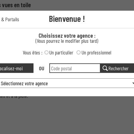
 vues en toile
Bienvenue !
 & Portails
Choisissez votre agence :
(Vous pourrez le modifier plus tard)
Vous êtes :
Un particulier
Un professionnel
ocalisez-moi
OU
Rechercher
é
il et à la pluie.
 vous.