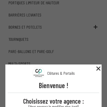
PORTIQUES LIMITEUR DE HAUTEUR
BARRIÈRES LEVANTES
BORNES ET POTELETS
TOURNIQUETS
PARE-BALLONS ET PARE-GOLF
MULTI-SPORTS
Clôtures & Portails
MAINS COURANTES
Bienvenue !
GARDE-CORPS
Choisissez votre agence :
LISSES EN BOIS
(Vous pourrez le modifier plus tard)