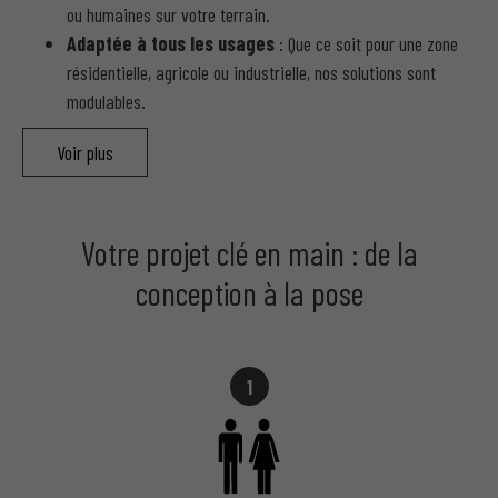
ou humaines sur votre terrain.
Adaptée à tous les usages
: Que ce soit pour une zone
résidentielle, agricole ou industrielle, nos solutions sont
modulables.
Voir plus
Avantages clés
Durabilité des matériaux
: Nos clôtures sont conçues
pour résister aux intempéries et à l’usure du temps.
Votre projet clé en main : de la
Installation sur mesure
: Adaptation à toutes les
conception à la pose
configurations de terrain.
Maintenance simplifiée
: Une intervention minimale pour
un système toujours opérationnel.
1
Besoin d’une installation fiable ? Contactez nos experts
pour un devis gratuit.