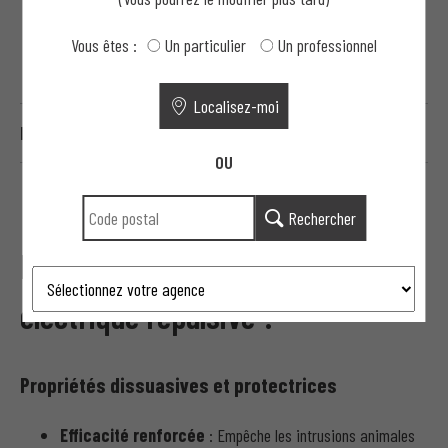
PRÉPARATION DE TERRAINS PROFESSIONNELS
Vous êtes :
Un particulier
Un professionnel
CONTRÔLE D'ACCÈS ET MOTORISATION
Localisez-moi
HAUTE SÉCURITÉ
OU
Rechercher
Pourquoi choisir une clôture
électrique répulsive ?
Propriétés dissuasives et protectrices
Efficacité renforcée
: Empêche les intrusions animales