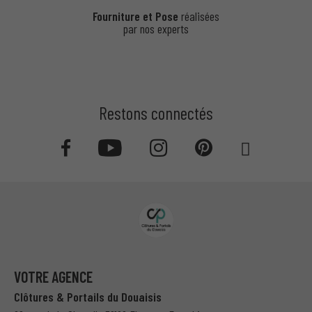
préservant vos cultures.
Fourniture et Pose
réalisées
par nos experts
Avantages
:
Résistance accrue.
Convient aux grandes surfaces.
Restons connectés
Explorez toutes nos solutions dans notre
catalogue
complet
.
Pourquoi faire appel à Clôtures et
Portails du Douaisis ?
VOTRE AGENCE
Expertise et savoir-faire
Clôtures & Portails du Douaisis