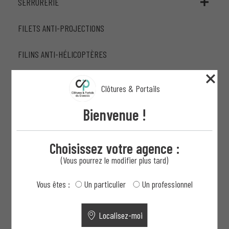
SERRURERIE
FILETS ANTI-PROJECTIONS
FILINS ANTI-HÉLICOPTÈRES
MÂTS
Clôtures & Portails
BARRIÈRES LEVANTES
Bienvenue !
BORNES ET POTELETS H
Choisissez votre agence :
(Vous pourrez le modifier plus tard)
Vous êtes :
Un particulier
Un professionnel
Votre projet clé en main : de la
Localisez-moi
conception à la pose