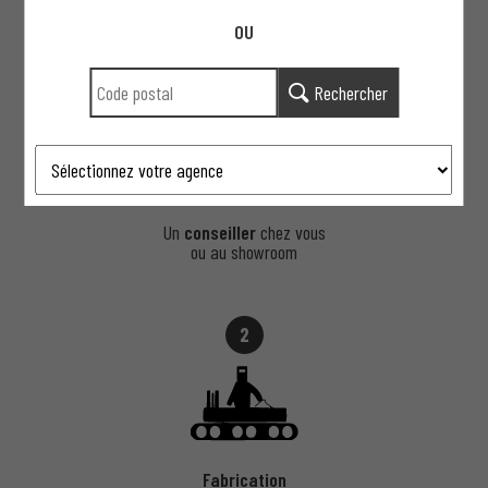
OU
1
Rechercher
Un
conseiller
chez vous
ou au showroom
2
Fabrication