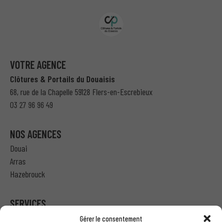
VOTRE AGENCE
Clôtures & Portails du Douaisis
68, rue de la Chapelle 59128 Flers-en-Escrebieux
03 27 96 96 49
NOS AGENCES
Douai
Arras
Hazebrouck
SERVICES
Gérer le consentement