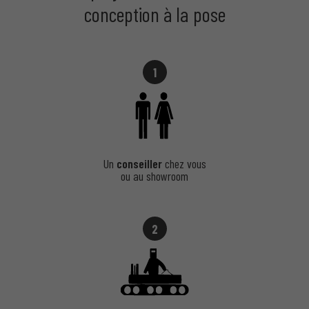
Anti-Stationnement
conception à la pose
Potelets Fixes
1
Les potelets fixes sont idéaux pour une délimitation permanente et
une protection continue des espaces sensibles.
Avantages :
Un
conseiller
chez vous
ou au showroom
Installation robuste et durable.
Matériaux résistants aux intempéries et aux chocs.
Disponibles en différents styles, matériaux et coloris.
2
Une solution parfaite pour sécuriser les trottoirs et zones
piétonnes.