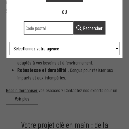
Avantages des Potelets et Barrières Anti-
Stationnement
OU
Contrôle d’accès efficace
: Limitez ou interdisez le
Rechercher
stationnement dans des zones définies.
Sécurité accrue
: Protégez les piétons, infrastructures et
espaces sensibles.
Esthétique personnalisable
: Choisissez des designs
adaptés à vos besoins et à l’environnement.
Robustesse et durabilité
: Conçus pour résister aux
impacts et aux intempéries.
Besoin d’organiser vos espaces ? Contactez nos experts pour un
devis sur mesure.
Voir plus
Types de Potelets et Barrières
Votre projet clé en main : de la