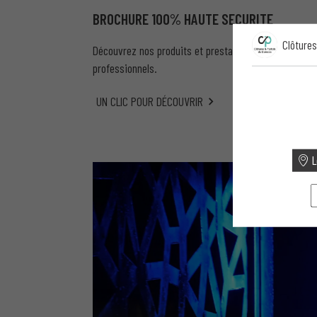
BROCHURE 100% HAUTE SECURITE
Clôtures
Découvrez nos produits et prestations pour la sécuri
professionnels.
UN CLIC POUR DÉCOUVRIR
L