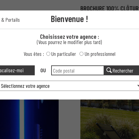
BROCHURE 100% CLÔTUR
Bienvenue !
 & Portails
sation de vos sites
Laissez-vous guider par des in
Choisissez votre agence :
UN CLIC POUR DÉCOUVRIR
(Vous pourrez le modifier plus tard)
Vous êtes :
Un particulier
Un professionnel
ocalisez-moi
OU
Rechercher