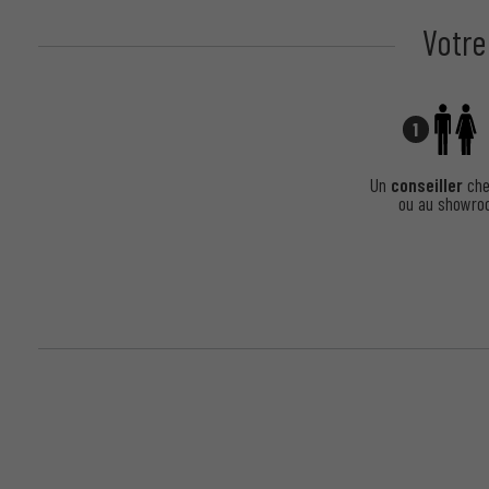
Votre
1
Un
conseiller
che
ou au showr