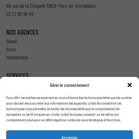
68, rue de la Chapelle 59128 Flers-en-Escrebieux
03 27 96 96 49
NOS AGENCES
Douai
Arras
Hazebrouck
SERVICES
Gérer le consentement
Particulier – Ma demande de devis
Pour offrir les meilleures expériences, nous utilisons des technologies telles que les cookies
Professionnel – J’ai besoin d’un devis
pour stocker et/ou accéder aux informations des appareils. Le fait de consentir à ces
technologies nous permettra de traiter des données telles que le comportement de
Nous écrire
navigation ou les ID uniques sur ce site. Le fait de ne pas consentir ou de retirer son
Recrutement
consentement peut avoir un effet négatif sur certaines caractéristiques et fonctions.
INFORMATIONS LÉGALES
Accepter