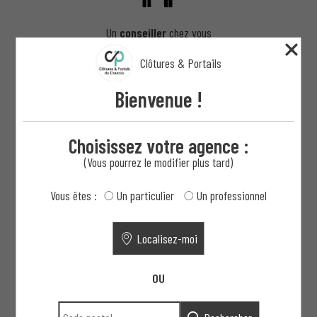
Un
conseiller
chez vous
ou au showroom
Clôtures & Portails
Bienvenue !
2
Choisissez votre agence :
(Vous pourrez le modifier plus tard)
Fabrication
Vous êtes :
Un particulier
Un professionnel
dans nos ateliers
Localisez-moi
3
OU