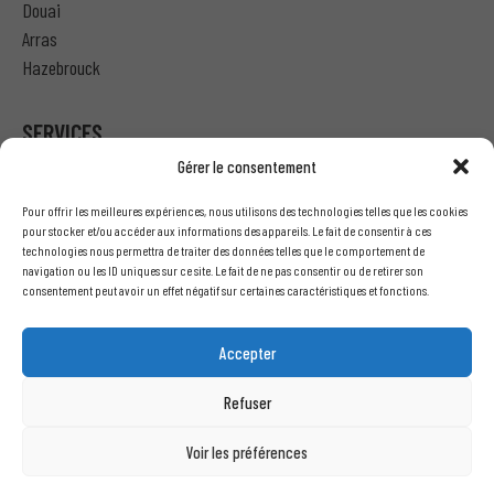
Douai
Arras
Hazebrouck
SERVICES
Gérer le consentement
Particulier – Ma demande de devis
Pour offrir les meilleures expériences, nous utilisons des technologies telles que les cookies
Professionnel – J’ai besoin d’un devis
pour stocker et/ou accéder aux informations des appareils. Le fait de consentir à ces
technologies nous permettra de traiter des données telles que le comportement de
Nous écrire
navigation ou les ID uniques sur ce site. Le fait de ne pas consentir ou de retirer son
Recrutement
consentement peut avoir un effet négatif sur certaines caractéristiques et fonctions.
INFORMATIONS LÉGALES
Accepter
Mentions légales
Refuser
Conditions générales de vente
Politique de confidentialité
Voir les préférences