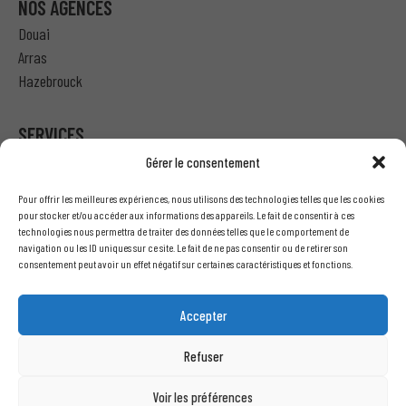
NOS AGENCES
Douai
Arras
Hazebrouck
SERVICES
Gérer le consentement
Particulier – Ma demande de devis
Pour offrir les meilleures expériences, nous utilisons des technologies telles que les cookies
Professionnel – J’ai besoin d’un devis
pour stocker et/ou accéder aux informations des appareils. Le fait de consentir à ces
technologies nous permettra de traiter des données telles que le comportement de
Nous écrire
navigation ou les ID uniques sur ce site. Le fait de ne pas consentir ou de retirer son
Recrutement
consentement peut avoir un effet négatif sur certaines caractéristiques et fonctions.
INFORMATIONS LÉGALES
Accepter
Mentions légales
Refuser
Conditions générales de vente
Politique de confidentialité
Voir les préférences