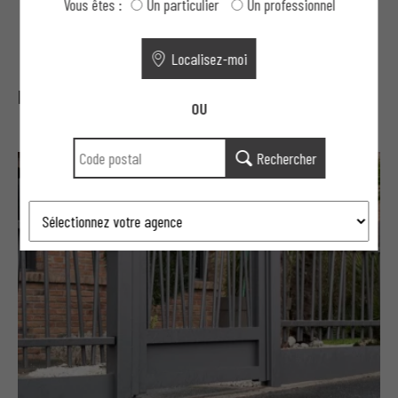
Vous êtes :
Un particulier
Un professionnel
Localisez-moi
Portillon barreaudé BAZH
OU
Rechercher