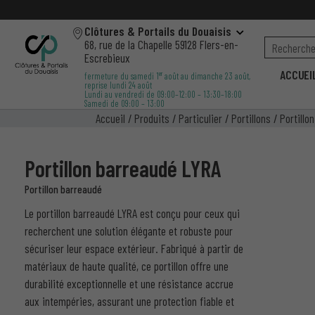
Clôtures & Portails du Douaisis
68, rue de la Chapelle 59128 Flers-en-
Escrebieux
ACCUEI
er
fermeture du samedi 1
août au dimanche 23 août,
reprise lundi 24 août
Lundi au vendredi de 09:00–12:00 – 13:30–18:00
Samedi de 09:00 – 13:00
Accueil
/
Produits
/
Particulier
/
Portillons
/
Portillo
Portillon barreaudé LYRA
Portillon barreaudé
Le portillon barreaudé LYRA est conçu pour ceux qui
recherchent une solution élégante et robuste pour
sécuriser leur espace extérieur. Fabriqué à partir de
matériaux de haute qualité, ce portillon offre une
durabilité exceptionnelle et une résistance accrue
aux intempéries, assurant une protection fiable et