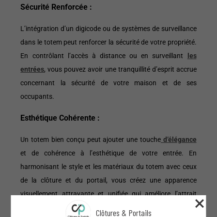
Sécurité Renforcée :
L’intégration d’un digicode ou de systèmes de surveillance
dans le totem peut renforcer la sécurité de votre propriété.
En contrôlant l’accès à distance ou en surveillant
les
entrées
, vous pouvez avoir une tranquillité d’esprit accrue
concernant la sécurité de votre maison et de ses
occupants.
Esthétique Cohérente :
Un totem bien conçu peut ajouter une touche
d’élégance
et de cohérence à l’esthétique de votre entrée. En
harmonisant le style et les matériaux du totem avec ceux
de la clôture et du portail, vous créez une apparence
visuellement attrayante et unifiée qui améliore l’attrait
global de votre propriété.
Clôtures & Portails