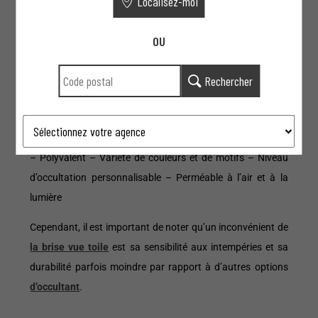
Localisez-moi
variée de couleurs, de motifs et de niveaux d’occultation,
permettant une personnalisation sur mesure. Offrant une
OU
intimité partielle tout en favorisant la circulation de l’air et
de la lumière, elle s’impose comme un choix équilibré pour
Rechercher
préserver votre intimité tout en rehaussant l’esthétique de
votre jardin.
Avantages de
l’occultant de clôture en brise vue toile
:
– Polyvalent – Variété de couleurs et de motifs – Niveau
d’occultation personnalisable – Perméable à l’air et à la
lumière
Cependant, il est important de noter qu’un inconvénient de
la brise vue toile
est sa sensibilité aux intempéries et sa
durabilité parfois moindre par rapport à d’autres options
d’occultant
.