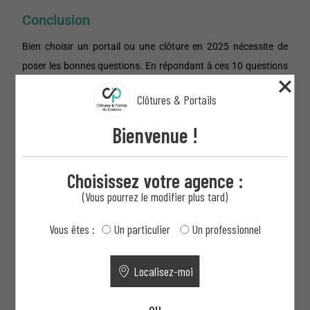
Conclusion
Bien choisir un portail ou une clôture en 2025 nécessite de
poser les bonnes questions. En répondant à ces 10 questions
que nous avons explorées, vous serez donc mieux préparé
Clôtures & Portails
pour prendre une décision éclairée et adaptée à vos besoins.
Bienvenue !
Avec
Clôtures et Portails du Douaisis
, vous bénéficiez d’un
accompagnement complet, de l’étude de votre projet à la pose
professionnelle, en passant par des conseils personnalisés et
Choisissez votre agence :
des garanties solides. Grâce à notre expertise, vous avez
(Vous pourrez le modifier plus tard)
l’assurance d’un résultat qui allie esthétique, praticité et
Vous êtes :
Un particulier
Un professionnel
durabilité.
Contactez nos experts dès aujourd’hui
pour obtenir un
Localisez-moi
devis gratuit ou pour toute question :
Clôtures et Portails du
Douaisis
. Ensemble, faisons de votre projet une réussite !