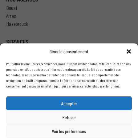
Douai
Arras
Hazebrouck
SERVICES
Gérer le consentement
Particulier – Ma demande de devis
Pour offrir les meilleures expériences, nous utilisons des technologies telles que les cookies
Professionnel – J’ai besoin d’un devis
pour stocker et/ou accéder aux informations des appareils. Le fait de consentir à ces
technologies nous permettra de traiter des données telles que le comportement de
Nous écrire
navigation ou les ID uniques sur ce site. Le fait de ne pas consentir ou de retirer son
Recrutement
consentement peut avoir un effet négatif sur certaines caractéristiques et fonctions.
INFORMATIONS LÉGALES
Accepter
Mentions légales
Refuser
Conditions générales de vente
Politique de confidentialité
Voir les préférences