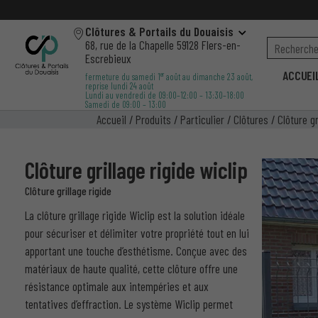
Clôtures & Portails du Douaisis
68, rue de la Chapelle 59128 Flers-en-
Escrebieux
ACCUEI
er
fermeture du samedi 1
août au dimanche 23 août,
reprise lundi 24 août
Lundi au vendredi de 09:00–12:00 – 13:30–18:00
Samedi de 09:00 – 13:00
Accueil
/
Produits
/
Particulier
/
Clôtures
/
Clôture gr
Clôture grillage rigide wiclip
Clôture grillage rigide
La clôture grillage rigide Wiclip est la solution idéale
pour sécuriser et délimiter votre propriété tout en lui
apportant une touche d’esthétisme. Conçue avec des
matériaux de haute qualité, cette clôture offre une
résistance optimale aux intempéries et aux
tentatives d’effraction. Le système Wiclip permet