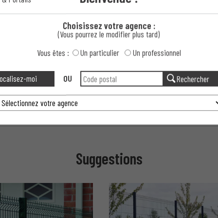
Choisissez votre agence :
 Wiclip ?
(Vous pourrez le modifier plus tard)
Vous êtes :
Un particulier
Un professionnel
 Rigide Wiclip ?
ocalisez-moi
OU
Rechercher
 Wiclip ?
p ?
Suggestions