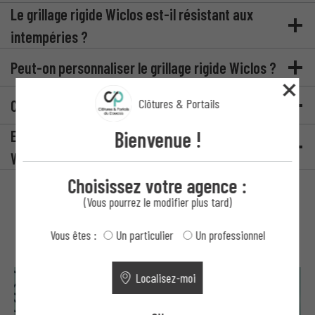
Le grillage rigide Wiclos est-il résistant aux
intempéries ?
Peut-on personnaliser le grillage rigide Wiclos ?
Clôtures & Portails
Comment entretenir le grillage rigide Wiclos ?
Bienvenue !
En quelles tailles et couleurs le grillage rigide
Wiclos est-il disponible ?
Choisissez votre agence :
(Vous pourrez le modifier plus tard)
Suggestions
Vous êtes :
Un particulier
Un professionnel
Localisez-moi