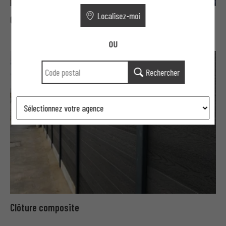
Localisez-moi
Clôture planche bois MIXTE
OU
Rechercher
Clôture composite