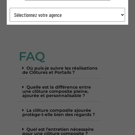
sécurité. Vous trouverez forcément un modèle de
clôture composite adapté à votre projet extérieur.
FAQ
Où puis-je suivre les réalisations
de Clôtures et Portails ?
Quelle est la différence entre
une clôture composite pleine,
ajourée et personnalisable ?
La clôture composite ajourée
protège-t-elle bien des regards ?
Quel est l’entretien nécessaire
pour une clôture composite ?