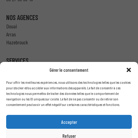
NOS AGENCES
Douai
Arras
Hazebrouck
SERVICES
Gérer le consentement
Particulier – Ma demande de devis
Pour offrir les meilleures expériences, nous utilisons des technologies telles que les cookies
Professionnel – J’ai besoin d’un devis
pour stocker et/ou accéder aux informations des appareils. Le fait de consentir à ces
technologies nous permettra de traiter des données telles que le comportement de
Nous écrire
navigation ou les ID uniques sur ce site. Le fait de ne pas consentir ou de retirer son
Recrutement
consentement peut avoir un effet négatif sur certaines caractéristiques et fonctions.
INFORMATIONS LÉGALES
Accepter
Mentions légales
Refuser