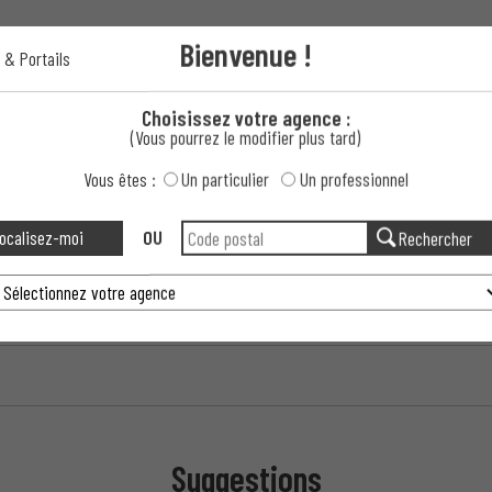
Bienvenue !
 & Portails
ine ?
Choisissez votre agence :
intempéries ?
(Vous pourrez le modifier plus tard)
Vous êtes :
Un particulier
Un professionnel
ine est-elle disponible ?
ocalisez-moi
OU
Rechercher
Suggestions