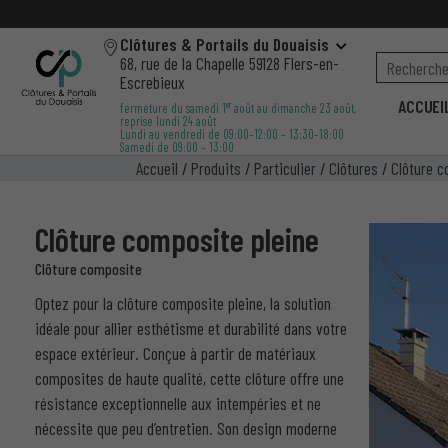
Clôtures & Portails du Douaisis
68, rue de la Chapelle 59128 Flers-en-
Escrebieux
ACCUEI
er
fermeture du samedi 1
août au dimanche 23 août,
reprise lundi 24 août
Lundi au vendredi de 09:00–12:00 – 13:30–18:00
Samedi de 09:00 – 13:00
Accueil
/
Produits
/
Particulier
/
Clôtures
/
Clôture 
Clôture composite pleine
Clôture composite
Optez pour la clôture composite pleine, la solution
idéale pour allier esthétisme et durabilité dans votre
espace extérieur. Conçue à partir de matériaux
composites de haute qualité, cette clôture offre une
résistance exceptionnelle aux intempéries et ne
nécessite que peu d’entretien. Son design moderne