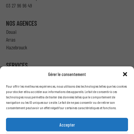
03 27 96 96 49
NOS AGENCES
Douai
Arras
Hazebrouck
SERVICES
Gérer le consentement
Particulier – Ma demande de devis
Pour offrir les meilleures expériences, nous utilisons des technologies telles que les cookies
Professionnel – J’ai besoin d’un devis
pour stocker et/ou accéder aux informations des appareils. Le fait de consentir à ces
technologies nous permettra de traiter des données telles que le comportement de
Nous écrire
navigation ou les ID uniques sur ce site. Le fait de ne pas consentir ou de retirer son
Recrutement
consentement peut avoir un effet négatif sur certaines caractéristiques et fonctions.
INFORMATIONS LÉGALES
Accepter