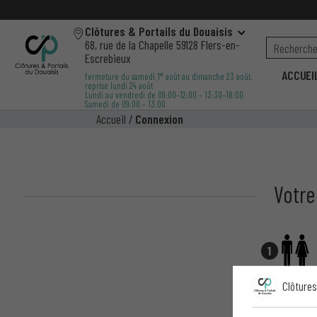
Clôtures & Portails du Douaisis
68, rue de la Chapelle 59128 Flers-en-
Escrebieux
ACCUEI
er
fermeture du samedi 1
août au dimanche 23 août,
reprise lundi 24 août
Lundi au vendredi de 09:00–12:00 – 13:30–18:00
Samedi de 09:00 – 13:00
Accueil
/
Connexion
Votre
1
Clôtures
Un
conseiller
che
ou au showr