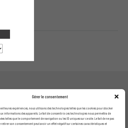
Gérer le consentement
INFORMATIONS LÉGALES
 meilleures expériences, nous utilisons des technologies telles que les cookies pour stocker
ux informations des appareils. Le fait de consentir à ces technologies nous permettra de
Mentions légales
nées telles que le comportement de navigation ou les ID uniques sur ce site. Le fait de ne pas
is
Conditions générales de vente
 retirer son consentement peut avoir un effet négatif sur certaines caractéristiques et