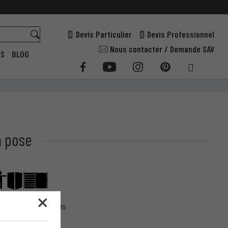
Devis Particulier
Devis Professionnel
Nous contacter / Demande SAV
ES
BLOG
a pose
ure et Pose
réalisées
ar nos experts