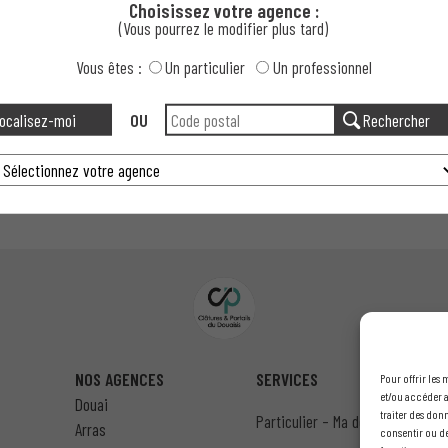
Choisissez votre agence :
(Vous pourrez le modifier plus tard)
Vous êtes :
Un particulier
Un professionnel
Restons connectés
ocalisez-moi
OU
Rechercher
NOS AGENCES
SERVICES
Pour offrir les
et/ou accéder a
Douai
traiter des don
Particulier – Ma demande de dev
Arras
consentir ou de