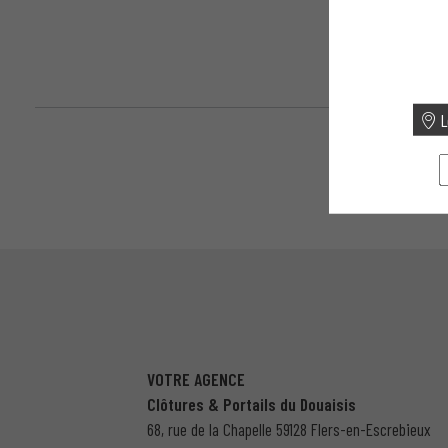
L
VOTRE AGENCE
Clôtures & Portails du Douaisis
68, rue de la Chapelle 59128 Flers-en-Escrebieux