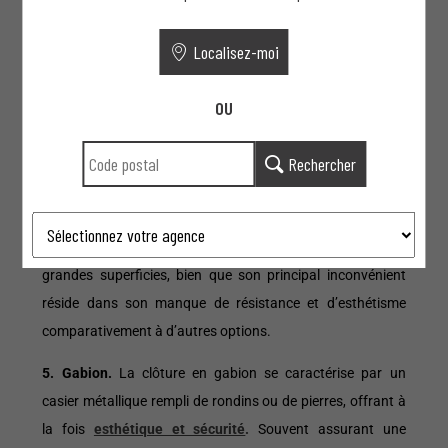
3. Bois.
Apprécié pour son esthétique chaleureuse et
Localisez-moi
conviviale, le bois demeure une option répandue pour les
clôtures. Offrant une bonne résistance et une durabilité
OU
accrue, le bois exige toutefois
un entretien régulier
pour
préserver sa beauté et sa robustesse au fil du temps.
Rechercher
4. Grillage.
Classique et économique,
le grillage
représente la matière la plus traditionnelle pour les
clôtures. Il assure une délimitation claire, idéale pour les
grandes superficies, bien que son principal inconvénient
réside dans son manque de résistance et d’esthétisme
comparativement à d’autres options.
5. Gabion.
La clôture en gabion se caractérise par un
casier métallique rempli de rondins ou de pierres, offrant à
la fois
esthétique et sécurité
.
Souvent assurant une