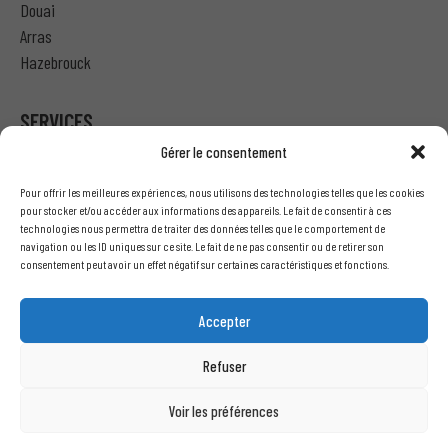
Douai
Arras
Hazebrouck
SERVICES
Gérer le consentement
Particulier – Ma demande de devis
Pour offrir les meilleures expériences, nous utilisons des technologies telles que les cookies
Professionnel – J’ai besoin d’un devis
pour stocker et/ou accéder aux informations des appareils. Le fait de consentir à ces
technologies nous permettra de traiter des données telles que le comportement de
Nous écrire
navigation ou les ID uniques sur ce site. Le fait de ne pas consentir ou de retirer son
Recrutement
consentement peut avoir un effet négatif sur certaines caractéristiques et fonctions.
INFORMATIONS LÉGALES
Accepter
Mentions légales
Refuser
Conditions générales de vente
Politique de confidentialité
Voir les préférences