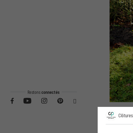
Restons
connectés
Clôtures