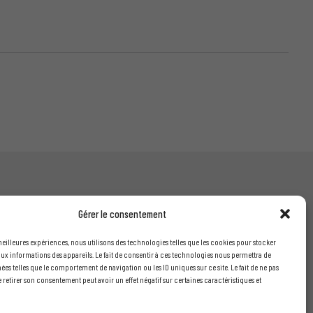
Gérer le consentement
INFORMATIONS LÉGALES
 meilleures expériences, nous utilisons des technologies telles que les cookies pour stocker
ux informations des appareils. Le fait de consentir à ces technologies nous permettra de
Mentions légales
nées telles que le comportement de navigation ou les ID uniques sur ce site. Le fait de ne pas
is
Conditions générales de vente
 retirer son consentement peut avoir un effet négatif sur certaines caractéristiques et
Politique de confidentialité
 devis