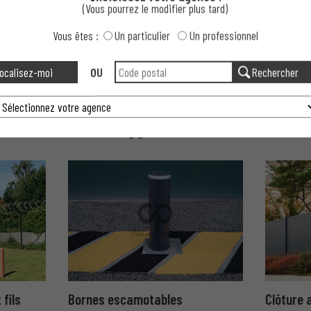
(Vous pourrez le modifier plus tard)
e de refoulement ?
Vous êtes :
Un particulier
Un professionnel
?
ocalisez-moi
OU
Rechercher
Suggestions
fils
Bornes escamotables
Clôture