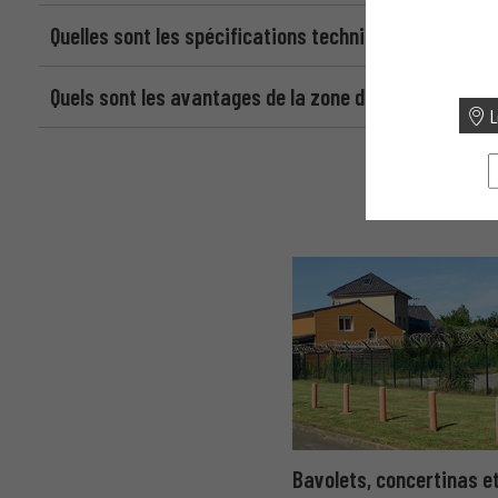
Quelles sont les spécifications techniques de la zon
Quels sont les avantages de la zone de refoulement 
L
Bavolets, concertinas et 