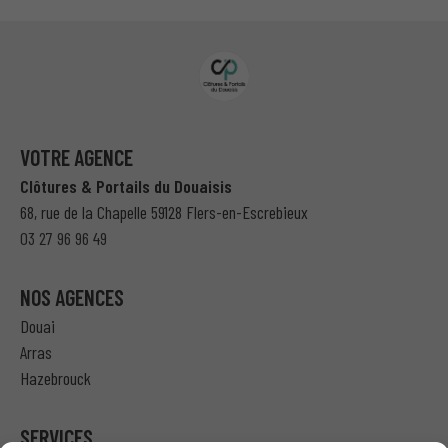
VOTRE AGENCE
Clôtures & Portails du Douaisis
68, rue de la Chapelle 59128 Flers-en-Escrebieux
03 27 96 96 49
NOS AGENCES
Douai
Arras
Hazebrouck
SERVICES