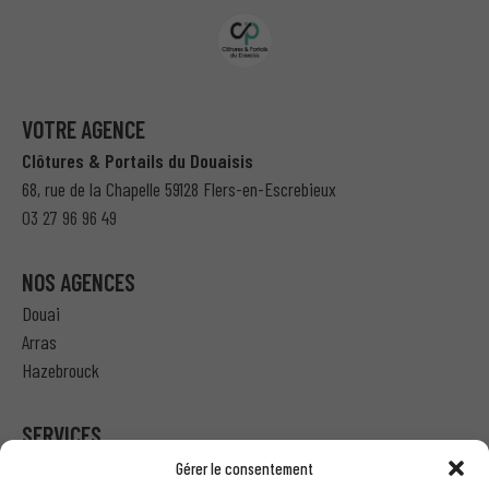
VOTRE AGENCE
Clôtures & Portails du Douaisis
68, rue de la Chapelle 59128 Flers-en-Escrebieux
03 27 96 96 49
NOS AGENCES
Douai
Arras
Hazebrouck
SERVICES
Gérer le consentement
Particulier – Ma demande de devis