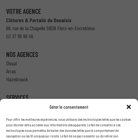
VOTRE AGENCE
Clôtures & Portails du Douaisis
68, rue de la Chapelle 59128 Flers-en-Escrebieux
03 27 96 96 49
NOS AGENCES
Douai
Arras
Hazebrouck
SERVICES
Gérer le consentement
Particulier – Ma demande de devis
Pour offrir les meilleures expériences, nous utilisons des technologies telles que les cookies
Professionnel – J’ai besoin d’un devis
pour stocker et/ou accéder aux informations des appareils. Le fait de consentir à ces
technologies nous permettra de traiter des données telles que le comportement de
Nous écrire
navigation ou les ID uniques sur ce site. Le fait de ne pas consentir ou de retirer son