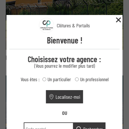
Clôtures & Portails
Bienvenue !
Choisissez votre agence :
Bavolets, concertinas et fils ronce
(Vous pourrez le modifier plus tard)
Vous êtes :
Un particulier
Un professionnel
Localisez-moi
OU
Rechercher