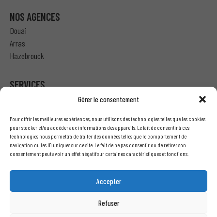
NOS AGENCES
Douai
Arras
Hazebrouck
SERVICES
Gérer le consentement
Particulier – Ma demande de devis
Pour offrir les meilleures expériences, nous utilisons des technologies telles que les cookies
Professionnel – J’ai besoin d’un devis
pour stocker et/ou accéder aux informations des appareils. Le fait de consentir à ces
technologies nous permettra de traiter des données telles que le comportement de
Nous écrire
navigation ou les ID uniques sur ce site. Le fait de ne pas consentir ou de retirer son
Recrutement
consentement peut avoir un effet négatif sur certaines caractéristiques et fonctions.
INFORMATIONS LÉGALES
Accepter
Mentions légales
Refuser
Conditions générales de vente