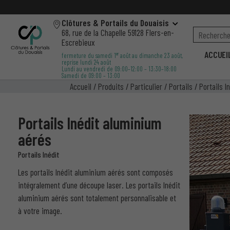
Clôtures & Portails du Douaisis
68, rue de la Chapelle 59128 Flers-en-
Escrebieux
ACCUEI
er
fermeture du samedi 1
août au dimanche 23 août,
reprise lundi 24 août
Lundi au vendredi de 09:00–12:00 – 13:30–18:00
Samedi de 09:00 – 13:00
Accueil
/
Produits
/
Particulier
/
Portails
/
Portails I
Portails Inédit aluminium
aérés
Portails Inédit
Les portails Inédit aluminium aérés sont
composés
intégralement d’une découpe laser. Les portails Inédit
aluminium aérés sont totalement personnalisable et
à votre image.