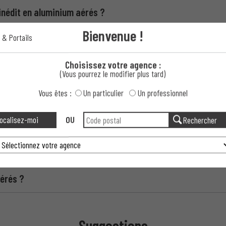
 inédit en aluminium aérés ?
Bienvenue !
 & Portails
il inédit en aluminium aérés ?
Choisissez votre agence :
(Vous pourrez le modifier plus tard)
Vous êtes :
Un particulier
Un professionnel
ocalisez-moi
OU
Rechercher
éré par rapport aux modèles traditionnels ?
ables ?
aérés ?
Suggestions