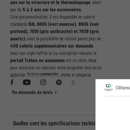
ans sur la structure et le thermolaquage
, ainsi
que de
5 à 2 ans sur les accessoires
.
Côté personnalisation, il est disponible en coloris
standards
RAL 6005 (vert mousse), 9005 (noir
profond), 7016 (gris anthracite) et 7039 (gris
quartz)
, avec la possibilité de choisir parmi plus de
400 coloris supplémentaires sur demande
.
Avec son style raffiné et sa conception robuste, le
portail Trébez en aluminium
est un choix idéal
pour sécuriser et valoriser votre propriété tout en lui
Restons
connectés
apportant une touche traditionnelle et élégante.
Clôtures
Ma demande de devis
Quelles sont les spécifications techniques du Porta