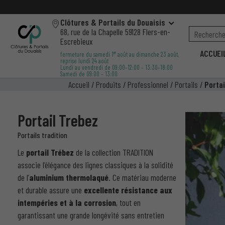
Clôtures & Portails du Douaisis
68, rue de la Chapelle 59128 Flers-en-
Escrebieux
ACCUEI
er
fermeture du samedi 1
août au dimanche 23 août,
reprise lundi 24 août
Lundi au vendredi de 09:00–12:00 – 13:30–18:00
Samedi de 09:00 – 13:00
Accueil
/
Produits
/
Professionnel
/
Portails
/
Porta
Portail Trebez
Portails tradition
Le
portail Trébez
de la collection TRADITION
associe l’élégance des lignes classiques à la solidité
de l’
aluminium thermolaqué
. Ce matériau moderne
et durable assure une
excellente résistance aux
intempéries et à la corrosion
, tout en
garantissant une grande longévité sans entretien