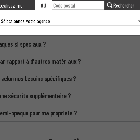
ocalisez-moi
OU
Rechercher
tail Moderne aluminium semi-opaques ?
paques si spéciaux ?
par rapport à d'autres matériaux ?
 selon nos besoins spécifiques ?
une sécurité supplémentaire ?
 semi-opaque pour ma propriété ?