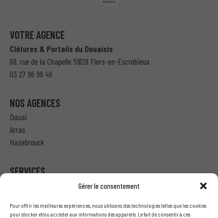
VOTRE AGENCE
Clôtures & Portails du Douaisis
68, rue de la Chapelle 59128 Flers-en-Escrebieux
03 27 96 96 49
NOS AGENCES
Douai
Arras
Hazebrouck
SERVICES
Gérer le consentement
Particulier – Ma demande de devis
Pour offrir les meilleures expériences, nous utilisons des technologies telles que les cookies
Professionnel – J’ai besoin d’un devis
pour stocker et/ou accéder aux informations des appareils. Le fait de consentir à ces