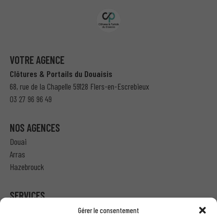
VOTRE AGENCE
Clôtures & Portails du Douaisis
68, rue de la Chapelle 59128 Flers-en-Escrebieux
03 27 96 96 49
NOS AGENCES
Douai
Arras
Hazebrouck
SERVICES
Gérer le consentement