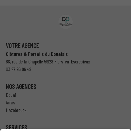
VOTRE AGENCE
Clôtures & Portails du Douaisis
68, rue de la Chapelle 59128 Flers-en-Escrebieux
03 27 96 96 49
NOS AGENCES
Douai
Arras
Hazebrouck
SERVICES