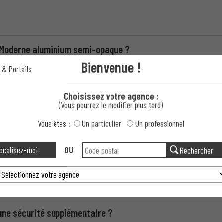
il Moderne aluminium semi-opaque ?
Bienvenue !
 & Portails
tail Moderne aluminium semi-opaques ?
Choisissez votre agence :
(Vous pourrez le modifier plus tard)
Vous êtes :
Un particulier
Un professionnel
paques si spéciaux ?
ocalisez-moi
OU
Rechercher
par rapport à d'autres matériaux ?
 selon nos besoins spécifiques ?
une sécurité supplémentaire ?