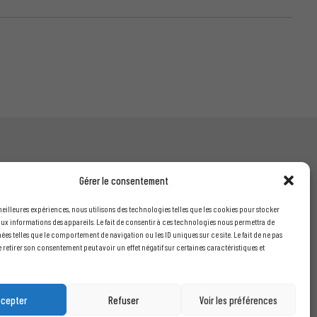
Gérer le consentement
INFORMATIONS LÉGALES
 meilleures expériences, nous utilisons des technologies telles que les cookies pour stocker
ux informations des appareils. Le fait de consentir à ces technologies nous permettra de
Mentions légales
nées telles que le comportement de navigation ou les ID uniques sur ce site. Le fait de ne pas
is
Conditions générales de vente
 retirer son consentement peut avoir un effet négatif sur certaines caractéristiques et
Politique de confidentialité
 devis
ccepter
Refuser
Voir les préférences