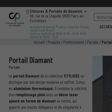
Clôtures & Portails du Douaisis
68, rue de la Chapelle 59128 Flers-en-
Escrebieux
ACCUEI
er
fermeture du samedi 1
août au dimanche 23 août,
reprise lundi 24 août
Lundi au vendredi de 09:00–12:00 – 13:30–18:00
Samedi de 09:00 – 13:00
Accueil
/
Produits
/
Professionnel
/
Portails
/
Porta
Portail Diamant
Portails
Le
portail Diamant
de la collection
STYLISÉE
se
distingue par son design moderne et raffiné. Conçu
en
aluminium thermolaqué
, il combine la sobriété
d’un
remplissage plein
avec un
décor laser
ajouré en forme de diamant
au centre, qui
apporte une touche d’élégance et de singularité à