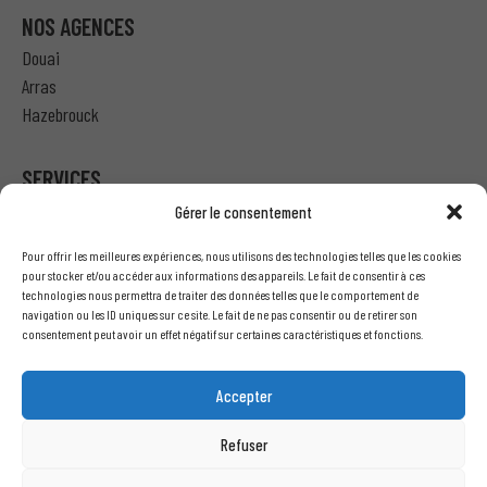
NOS AGENCES
Douai
Arras
Hazebrouck
SERVICES
Gérer le consentement
Particulier – Ma demande de devis
Pour offrir les meilleures expériences, nous utilisons des technologies telles que les cookies
Professionnel – J’ai besoin d’un devis
pour stocker et/ou accéder aux informations des appareils. Le fait de consentir à ces
technologies nous permettra de traiter des données telles que le comportement de
Nous écrire
navigation ou les ID uniques sur ce site. Le fait de ne pas consentir ou de retirer son
Recrutement
consentement peut avoir un effet négatif sur certaines caractéristiques et fonctions.
INFORMATIONS LÉGALES
Accepter
Mentions légales
Refuser
Conditions générales de vente
Politique de confidentialité