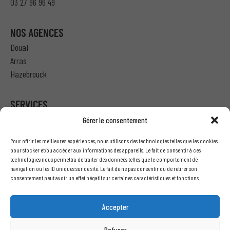
03 27 96 96 49
NOS AGENCES
Douai
Arras
Hazebrouck
SERVICES
Gérer le consentement
Particulier – Ma demande de devis
Pour offrir les meilleures expériences, nous utilisons des technologies telles que les cookies
Professionnel – J’ai besoin d’un devis
pour stocker et/ou accéder aux informations des appareils. Le fait de consentir à ces
technologies nous permettra de traiter des données telles que le comportement de
Nous écrire
navigation ou les ID uniques sur ce site. Le fait de ne pas consentir ou de retirer son
Recrutement
consentement peut avoir un effet négatif sur certaines caractéristiques et fonctions.
INFORMATIONS LÉGALES
Accepter
Mentions légales
Refuser