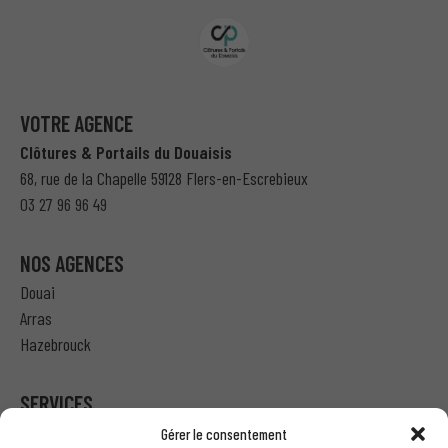
VOTRE AGENCE
Clôtures & Portails du Douaisis
68, rue de la Chapelle 59128 Flers-en-Escrebieux
03 27 96 96 49
NOS AGENCES
Douai
Arras
Hazebrouck
SERVICES
Gérer le consentement