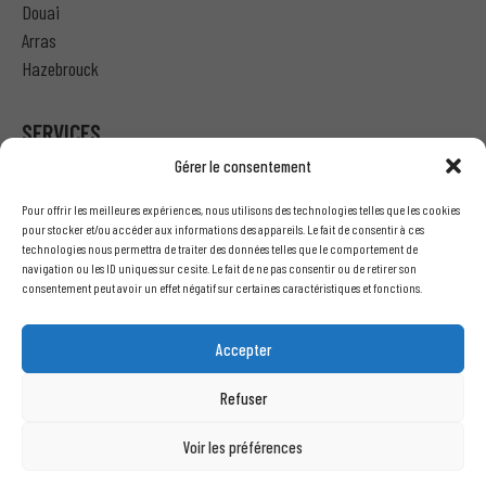
Douai
Arras
Hazebrouck
SERVICES
Gérer le consentement
Particulier – Ma demande de devis
Pour offrir les meilleures expériences, nous utilisons des technologies telles que les cookies
Professionnel – J’ai besoin d’un devis
pour stocker et/ou accéder aux informations des appareils. Le fait de consentir à ces
technologies nous permettra de traiter des données telles que le comportement de
Nous écrire
navigation ou les ID uniques sur ce site. Le fait de ne pas consentir ou de retirer son
Recrutement
consentement peut avoir un effet négatif sur certaines caractéristiques et fonctions.
INFORMATIONS LÉGALES
Accepter
Mentions légales
Refuser
Conditions générales de vente
Politique de confidentialité
Voir les préférences