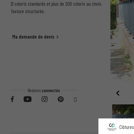
21 coloris standards et plus de 200 coloris au choix
Texture structurée.
Ma demande de devis
Restons
connectés
Clôtures