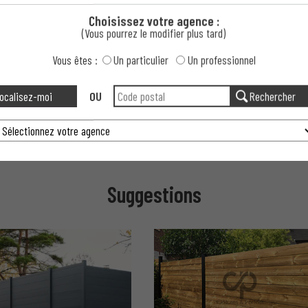
ture aluminium personnalisée ?
Choisissez votre agence :
(Vous pourrez le modifier plus tard)
ure aluminium personnalisée ?
Vous êtes :
Un particulier
Un professionnel
rsonnalisée ?
ocalisez-moi
OU
Rechercher
Personnalisée ?
Suggestions