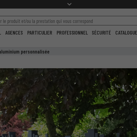
L
AGENCES
PARTICULIER
PROFESSIONNEL
SÉCURITÉ
CATALOGU
aluminium personnalisée