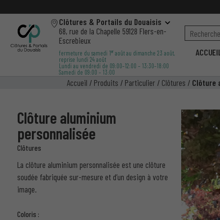
Clôtures & Portails du Douaisis
68, rue de la Chapelle 59128 Flers-en-
Escrebieux
ACCUEI
er
fermeture du samedi 1
août au dimanche 23 août,
reprise lundi 24 août
Lundi au vendredi de 09:00–12:00 – 13:30–18:00
Samedi de 09:00 – 13:00
Accueil
/
Produits
/
Particulier
/
Clôtures
/
Clôture 
Clôture aluminium
personnalisée
Clôtures
La clôture aluminium personnalisée est une clôture
soudée fabriquée sur-mesure et d’un design à votre
image.
Coloris :