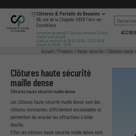
Clôtures & Portails du Douaisis
68, rue de la Chapelle 59128 Flers-en-
Escrebieux
ACCUEI
er
fermeture du samedi 1
août au dimanche 23 août,
reprise lundi 24 août
Lundi au vendredi de 09:00–12:00 – 13:30–18:00
Samedi de 09:00 – 13:00
Accueil
/
Produits
/
Haute sécurité
/
Clôtures haute 
Clôtures haute sécurité
maille dense
Clôtures haute sécurité maille dense
Les Clôtures haute sécurité maille dense sont des
clôtures résistantes, difficilement escaladables et
permettent de retarder les effractions à l’aide
d’outils.
Effet, les clôtures haute sécurité maille dense sont