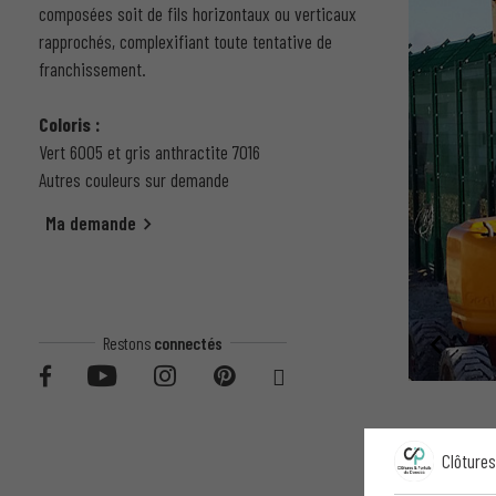
composées soit de fils horizontaux ou verticaux
rapprochés, complexifiant toute tentative de
franchissement.
Coloris :
Vert 6005 et gris a
nthractite 7016
Autres couleurs sur demande
Ma demande
Restons
connectés
Clôtures