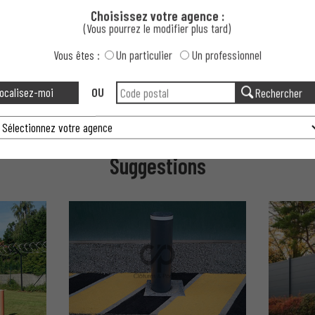
Choisissez votre agence :
es haute sécurité maille dense ?
(Vous pourrez le modifier plus tard)
Vous êtes :
Un particulier
Un professionnel
ures haute sécurité maille dense ?
ocalisez-moi
OU
Rechercher
de vos clôtures haute sécurité ?
Suggestions