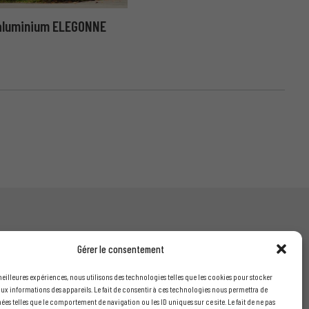
 aluminium ELEGONNE
Gérer le consentement
INFORMATIONS LÉGALES
 meilleures expériences, nous utilisons des technologies telles que les cookies pour stocker
ux informations des appareils. Le fait de consentir à ces technologies nous permettra de
Mentions légales
nées telles que le comportement de navigation ou les ID uniques sur ce site. Le fait de ne pas
is