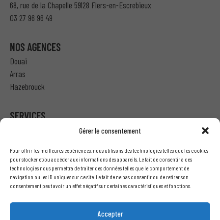
68, rue de la Chapelle 59128 Flers-en-Escrebieux
03 27 96 96 49
NOS AGENCES
Douai
Arras
Hazebrouck
SERVICES
Gérer le consentement
Particulier – Ma demande de devis
Pour offrir les meilleures expériences, nous utilisons des technologies telles que les cookies
Professionnel – J’ai besoin d’un devis
pour stocker et/ou accéder aux informations des appareils. Le fait de consentir à ces
technologies nous permettra de traiter des données telles que le comportement de
Nous écrire
navigation ou les ID uniques sur ce site. Le fait de ne pas consentir ou de retirer son
Recrutement
consentement peut avoir un effet négatif sur certaines caractéristiques et fonctions.
INFORMATIONS LÉGALES
Accepter